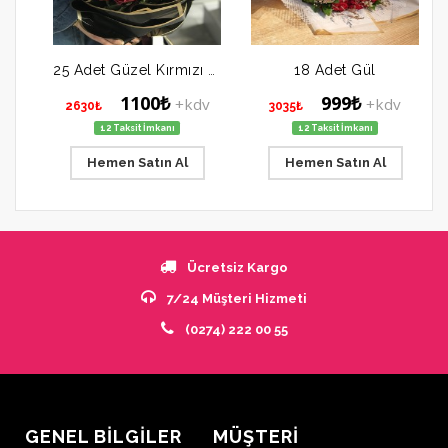
25 Adet Güzel Kırmızı Gül
18 Adet Gül
1100₺
999₺
+kdv
+kdv
2630₺
3035₺
12 Taksit İmkanı
12 Taksit İmkanı
Hemen Satın Al
Hemen Satın Al
Ücretsiz Kargo
7/24 Müşteri Hizmeti
(0274) 222 00 55
GENEL BİLGİLER
MÜŞTERİ