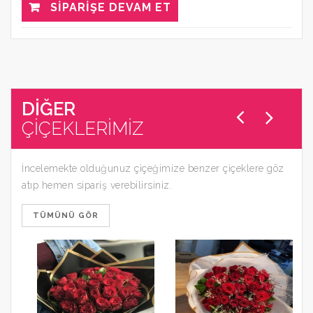
SIPARIŞE DEVAM ET
DİĞER
ÇİÇEKLERİMİZ
İncelemekte olduğunuz çiçeğimize benzer çiçeklere göz
atıp hemen sipariş verebilirsiniz.
TÜMÜNÜ GÖR