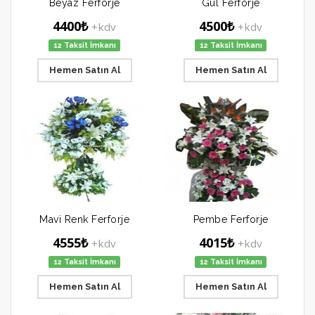
Beyaz Ferforje
Gül Ferforje
4400₺
4500₺
+kdv
+kdv
12 Taksit İmkanı
12 Taksit İmkanı
Hemen Satın Al
Hemen Satın Al
Mavi Renk Ferforje
Pembe Ferforje
4555₺
4015₺
+kdv
+kdv
12 Taksit İmkanı
12 Taksit İmkanı
Hemen Satın Al
Hemen Satın Al