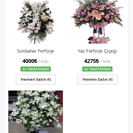
Sonbahar Ferforje
Yaz Ferforje Çiçeği
4000₺
4275₺
+kdv
+kdv
12 Taksit İmkanı
12 Taksit İmkanı
Hemen Satın Al
Hemen Satın Al