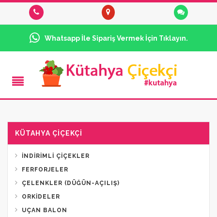
Whatsapp İle Sipariş Vermek İçin Tıklayın.
KÜTAHYA ÇIÇEKÇI
İNDIRIMLI ÇIÇEKLER
FERFORJELER
ÇELENKLER (DÜĞÜN-AÇILIŞ)
ORKIDELER
UÇAN BALON