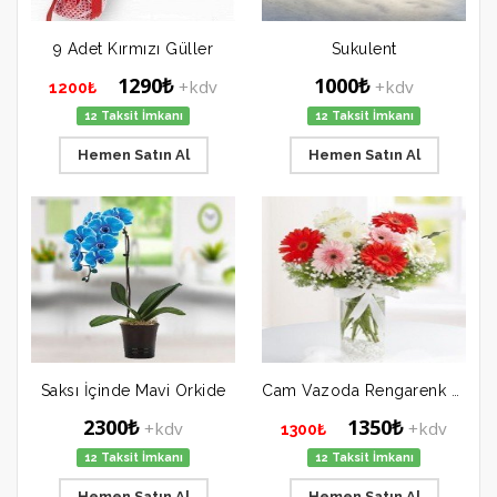
9 Adet Kırmızı Güller
Sukulent
1290₺
1000₺
+kdv
+kdv
1200₺
12 Taksit İmkanı
12 Taksit İmkanı
Hemen Satın Al
Hemen Satın Al
Saksı İçinde Mavi Orkide
Cam Vazoda Rengarenk Gerbela
2300₺
1350₺
+kdv
+kdv
1300₺
12 Taksit İmkanı
12 Taksit İmkanı
Hemen Satın Al
Hemen Satın Al