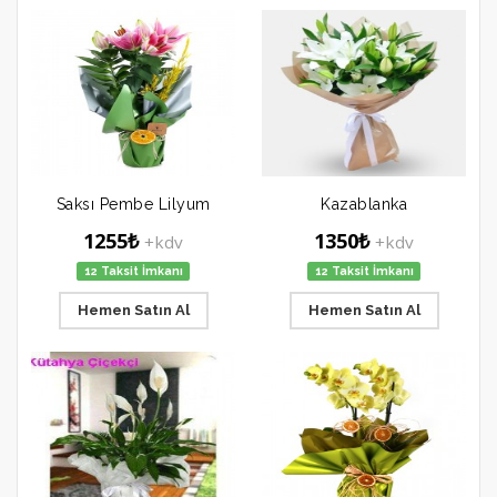
Saksı Pembe Lilyum
Kazablanka
1255₺
1350₺
+kdv
+kdv
12 Taksit İmkanı
12 Taksit İmkanı
Hemen Satın Al
Hemen Satın Al