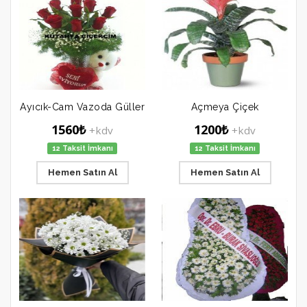
Ayıcık-Cam Vazoda Güller
Açmeya Çiçek
1560₺
1200₺
+kdv
+kdv
12 Taksit İmkanı
12 Taksit İmkanı
Hemen Satın Al
Hemen Satın Al