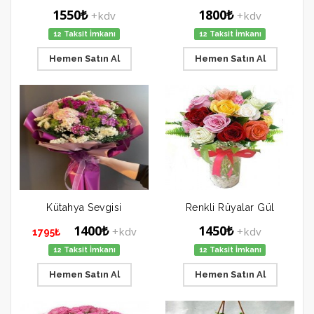
1550₺
1800₺
+kdv
+kdv
12 Taksit İmkanı
12 Taksit İmkanı
Hemen Satın Al
Hemen Satın Al
Kütahya Sevgisi
Renkli Rüyalar Gül
1400₺
1450₺
+kdv
+kdv
1795₺
12 Taksit İmkanı
12 Taksit İmkanı
Hemen Satın Al
Hemen Satın Al