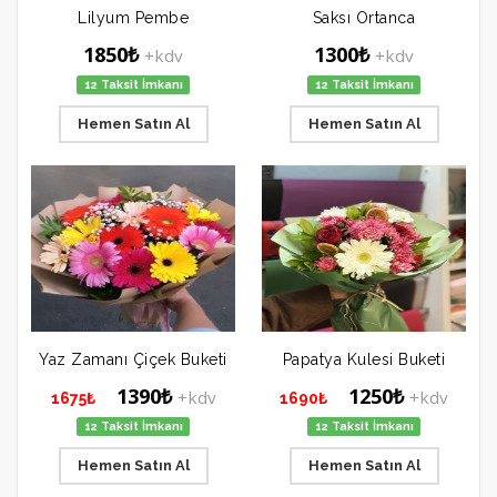
Lilyum Pembe
Saksı Ortanca
1850₺
1300₺
+kdv
+kdv
12 Taksit İmkanı
12 Taksit İmkanı
Hemen Satın Al
Hemen Satın Al
Yaz Zamanı Çiçek Buketi
Papatya Kulesi Buketi
1390₺
1250₺
+kdv
+kdv
1675₺
1690₺
12 Taksit İmkanı
12 Taksit İmkanı
Hemen Satın Al
Hemen Satın Al