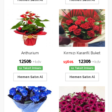
Anthurium
Kırmızı Karanfil Buket
1250₺
1230₺
+kdv
+kdv
1560₺
12 Taksit İmkanı
12 Taksit İmkanı
Hemen Satın Al
Hemen Satın Al