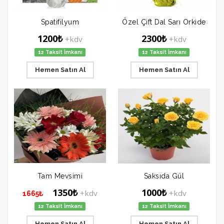
Spatifilyum
Özel Çift Dal Sarı Orkide
1200₺
2300₺
+kdv
+kdv
12 Taksit İmkanı
12 Taksit İmkanı
Hemen Satın Al
Hemen Satın Al
Tam Mevsimi
Saksıda Gül
1350₺
1000₺
+kdv
+kdv
1665₺
12 Taksit İmkanı
12 Taksit İmkanı
Hemen Satın Al
Hemen Satın Al