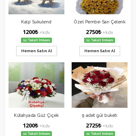
Kalp Sukulend
Özel Pembe-Sarı Çelenk
1200₺
2750₺
+kdv
+kdv
12 Taksit İmkanı
12 Taksit İmkanı
Hemen Satın Al
Hemen Satın Al
Kütahyada Güz Çiçek
9 adet gül buketi
1200₺
2725₺
+kdv
+kdv
12 Taksit İmkanı
12 Taksit İmkanı