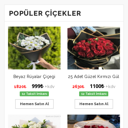
POPÜLER ÇIÇEKLER
Beyaz Rüyalar Çiçeği
25 Adet Güzel Kırmızı Gül
999₺
1100₺
+kdv
+kdv
1820₺
2630₺
12 Taksit İmkanı
12 Taksit İmkanı
Hemen Satın Al
Hemen Satın Al