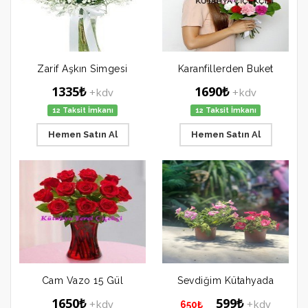
Zarif Aşkın Simgesi
Karanfillerden Buket
1335₺
1690₺
+kdv
+kdv
12 Taksit İmkanı
12 Taksit İmkanı
Hemen Satın Al
Hemen Satın Al
Cam Vazo 15 Gül
Sevdiğim Kütahyada
1650₺
599₺
+kdv
+kdv
650₺