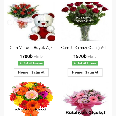
Cam Vazoda Büyük Aşk
Camda Kırmızı Gül 13 Adet
1700₺
1570₺
+kdv
+kdv
12 Taksit İmkanı
12 Taksit İmkanı
Hemen Satın Al
Hemen Satın Al