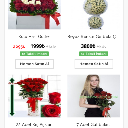
Kutu Harf Güller
Beyaz Renkte Gerbela Çelenk
1999₺
3800₺
+kdv
+kdv
2295₺
12 Taksit İmkanı
12 Taksit İmkanı
Hemen Satın Al
Hemen Satın Al
22 Adet Kış Aşkları
7 Adet Gül buketi