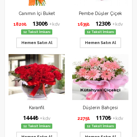
Canımın İçi Buket
Pembe Düşler Çiçek
1300₺
1230₺
+kdv
+kdv
1820₺
1635₺
12 Taksit İmkanı
12 Taksit İmkanı
Hemen Satın Al
Hemen Satın Al
Karanfil
Düşlerin Bahçesi
1444₺
1170₺
+kdv
+kdv
2275₺
12 Taksit İmkanı
12 Taksit İmkanı
Hemen Satın Al
Hemen Satın Al