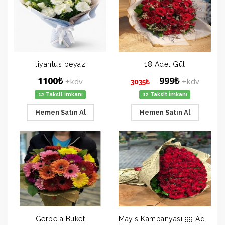
liyantus beyaz
18 Adet Gül
1100₺
999₺
+kdv
+kdv
3035₺
12 Taksit İmkanı
12 Taksit İmkanı
Hemen Satın Al
Hemen Satın Al
Gerbela Buket
Mayıs Kampanyası 99 Adet Gül