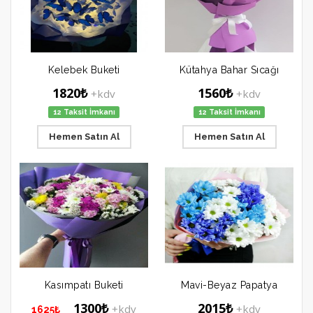
Kelebek Buketi
Kütahya Bahar Sıcağı
1820₺
1560₺
+kdv
+kdv
12 Taksit İmkanı
12 Taksit İmkanı
Hemen Satın Al
Hemen Satın Al
Kasımpatı Buketi
Mavi-Beyaz Papatya
1300₺
2015₺
+kdv
+kdv
1625₺