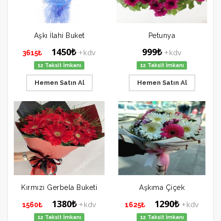
Aşkı İlahi Buket
Petunya
1450₺
999₺
+kdv
+kdv
3615₺
12 Taksit İmkanı
12 Taksit İmkanı
Hemen Satın Al
Hemen Satın Al
Kırmızı Gerbela Buketi
Aşkıma Çiçek
1380₺
1290₺
+kdv
+kdv
1560₺
1625₺
12 Taksit İmkanı
12 Taksit İmkanı