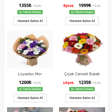
1355₺
1999₺
+kdv
+kdv
8500₺
12 Taksit İmkanı
12 Taksit İmkanı
Hemen Satın Al
Hemen Satın Al
Lisyantus Mor
Çiçek Cenneti Buketi
1200₺
1235₺
+kdv
+kdv
1690₺
12 Taksit İmkanı
12 Taksit İmkanı
Hemen Satın Al
Hemen Satın Al