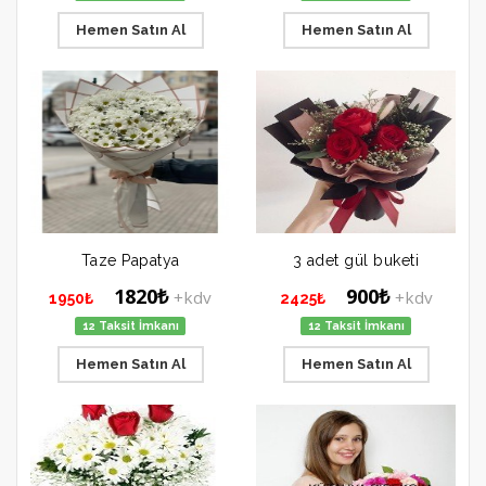
Hemen Satın Al
Hemen Satın Al
Taze Papatya
3 adet gül buketi
1820₺
900₺
+kdv
+kdv
1950₺
2425₺
12 Taksit İmkanı
12 Taksit İmkanı
Hemen Satın Al
Hemen Satın Al