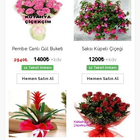
Pembe Canlı Gül Buketi
Saksı Küpeli Çiçeği
1400₺
1200₺
+kdv
+kdv
2940₺
12 Taksit İmkanı
12 Taksit İmkanı
Hemen Satın Al
Hemen Satın Al