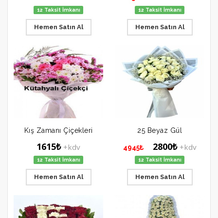
12 Taksit İmkanı
12 Taksit İmkanı
Hemen Satın Al
Hemen Satın Al
Kış Zamanı Çiçekleri
25 Beyaz Gül
1615₺
2800₺
+kdv
+kdv
4945₺
12 Taksit İmkanı
12 Taksit İmkanı
Hemen Satın Al
Hemen Satın Al