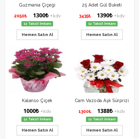
Guzmania Çiçeği
25 Adet Gül Buketi
1300₺
1390₺
+kdv
+kdv
2050₺
3435₺
12 Taksit İmkanı
12 Taksit İmkanı
Hemen Satın Al
Hemen Satın Al
Kalanso Çiçek
Cam Vazoda Aşk Sürprizi
1000₺
1388₺
+kdv
+kdv
1300₺
12 Taksit İmkanı
12 Taksit İmkanı
Hemen Satın Al
Hemen Satın Al