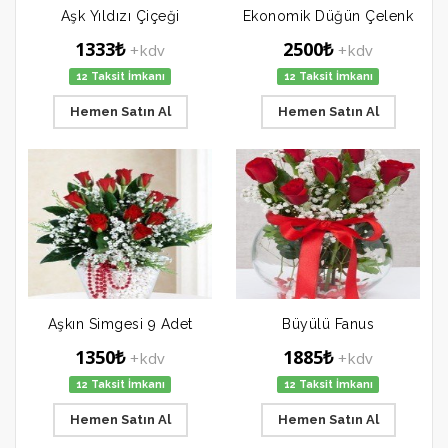
Aşk Yıldızı Çiçeği
Ekonomik Düğün Çelenk
1333₺
2500₺
+kdv
+kdv
12 Taksit İmkanı
12 Taksit İmkanı
Hemen Satın Al
Hemen Satın Al
Aşkın Simgesi 9 Adet
Büyülü Fanus
1350₺
1885₺
+kdv
+kdv
12 Taksit İmkanı
12 Taksit İmkanı
Hemen Satın Al
Hemen Satın Al