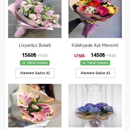
Lisyantus Buketi
Kütahyada Aşk Mevsimi
1560₺
1450₺
+kdv
+kdv
1755₺
12 Taksit İmkanı
12 Taksit İmkanı
Hemen Satın Al
Hemen Satın Al