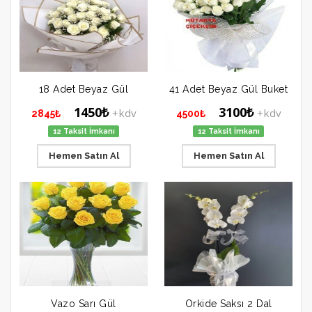
18 Adet Beyaz Gül
41 Adet Beyaz Gül Buket
1450₺
3100₺
+kdv
+kdv
2845₺
4500₺
12 Taksit İmkanı
12 Taksit İmkanı
Hemen Satın Al
Hemen Satın Al
Vazo Sarı Gül
Orkide Saksı 2 Dal