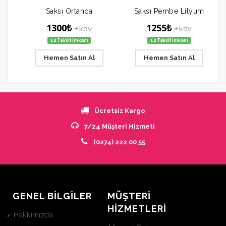
Saksı Ortanca
Saksı Pembe Lilyum
1300₺
1255₺
+kdv
+kdv
12 Taksit İmkanı
12 Taksit İmkanı
Hemen Satın Al
Hemen Satın Al
Ücretsiz Kargo
7/24 Müşteri Hizmeti
(0274) 222 00 55
GENEL BİLGİLER
MÜŞTERİ
HİZMETLERİ
Hakkımızda