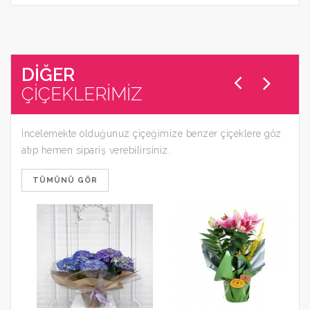
DİĞER
ÇİÇEKLERİMİZ
İncelemekte olduğunuz çiçeğimize benzer çiçeklere göz
atıp hemen sipariş verebilirsiniz.
TÜMÜNÜ GÖR