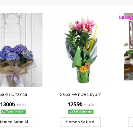
Saksı Ortanca
Saksı Pembe Lilyum
1300₺
1255₺
+kdv
+kdv
12 Taksit İmkanı
12 Taksit İmkanı
Hemen Satın Al
Hemen Satın Al