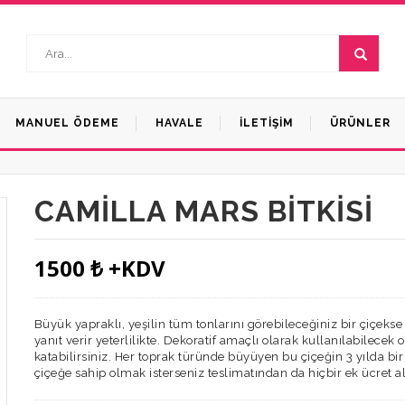
MANUEL ÖDEME
HAVALE
İLETIŞIM
ÜRÜNLER
Çelenkler (Düğün-Açılış)
CAMILLA MARS BITKISI
1500 ₺ +KDV
Büyük yapraklı, yeşilin tüm tonlarını görebileceğiniz bir çiçeks
yanıt verir yeterlilikte. Dekoratif amaçlı olarak kullanılabilec
katabilirsiniz. Her toprak türünde büyüyen bu çiçeğin 3 yılda bir
çiçeğe sahip olmak isterseniz teslimatından da hiçbir ek ücret a