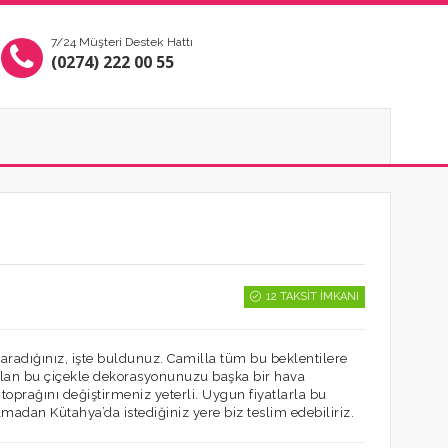
7/24 Müşteri Destek Hattı
(0274) 222 00 55
12 TAKSIT İMKANI
e aradığınız, işte buldunuz. Camilla tüm bu beklentilere
ek olan bu çiçekle dekorasyonunuzu başka bir hava
 toprağını değiştirmeniz yeterli. Uygun fiyatlarla bu
lmadan Kütahya’da istediğiniz yere biz teslim edebiliriz.