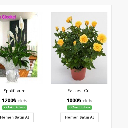
Spatifilyum
Saksıda Gül
1200₺
1000₺
+kdv
+kdv
12 Taksit İmkanı
12 Taksit İmkanı
Hemen Satın Al
Hemen Satın Al