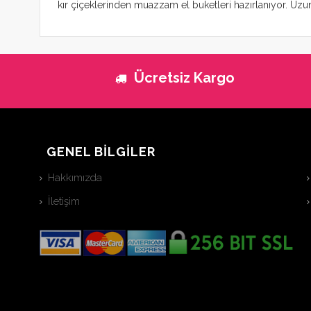
kır çiçeklerinden muazzam el buketleri hazırlanıyor. Uzun 
Ücretsiz Kargo
GENEL BİLGİLER
Hakkımızda
İletişim