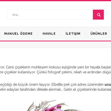
MANUEL ÖDEME
HAVALE
İLETIŞIM
ÜRÜNLER
Çelenkler (Düğün-Açılış)
iyor. Canlı çiçeklerin muhteşem kokusu eşliğinde yeni bir hayata başla
taze çiçekler kullanılıyor. Çünkü fotoğraf çekimi, nikah ve ardından dü
.
n seçildiği de büyük önem taşıyor. Elbette pek çok adres üzerinden
ucu
elin adayları tarafından dikkate alınmalı… Gelin el çiçeklerinde kullanıl