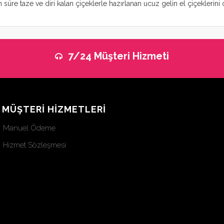
süre taze ve diri kalan çiçeklerle hazırlanan ucuz gelin el çiçeklerini o
7/24 Müşteri Hizmeti
MÜŞTERİ HİZMETLERİ
Manuel Ödeme
Hizmet Sözleşmesi