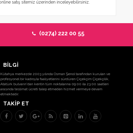
nline satış sitemiz üzerinden inceleyebilirsiniz.
(0274) 222 00 55
BİLGİ
Kütahya merkezde 2003 yılında Osman Şenol tarafından kurulan ve
profesyonel bir kadroyla faaliyetlerini sürdüren Çiçekçim Çiçekçilik,
Atatürk bulvarın'dan kentin tüm noktalarına 09:00 ila 23:00 saatleri
arasında teslimat ücreti talep etmeden hizmet vermeye devam
etmektedir.
TAKIP ET