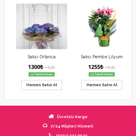
Saksı Ortanca
Saksı Pembe Lilyum
1300₺
1255₺
+kdv
+kdv
12 Taksit İmkanı
12 Taksit İmkanı
Hemen Satın Al
Hemen Satın Al
Ücretsiz Kargo
7/24 Müşteri Hizmeti
(0274) 222 00 55