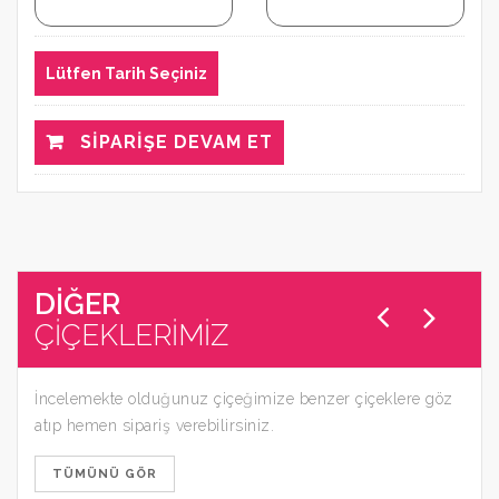
Lütfen Tarih Seçiniz
SIPARIŞE DEVAM ET
DİĞER
ÇİÇEKLERİMİZ
İncelemekte olduğunuz çiçeğimize benzer çiçeklere göz
atıp hemen sipariş verebilirsiniz.
TÜMÜNÜ GÖR