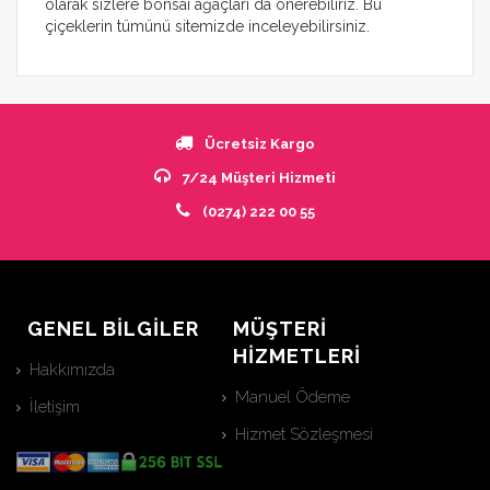
olarak sizlere bonsai ağaçları da önerebiliriz. Bu
çiçeklerin tümünü sitemizde inceleyebilirsiniz.
Ücretsiz Kargo
7/24 Müşteri Hizmeti
(0274) 222 00 55
GENEL BİLGİLER
MÜŞTERİ
HİZMETLERİ
Hakkımızda
Manuel Ödeme
İletişim
Hizmet Sözleşmesi