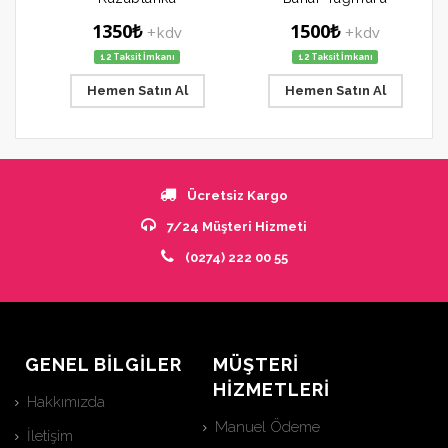
1350₺
1500₺
+kdv
+kdv
12 Taksit İmkanı
12 Taksit İmkanı
Hemen Satın Al
Hemen Satın Al
Ücretsiz Kargo
7/24 Müşteri Hizmeti
(0274) 222 00 55
GENEL BİLGİLER
MÜŞTERİ
HİZMETLERİ
Hakkımızda
Manuel Ödeme
İletişim