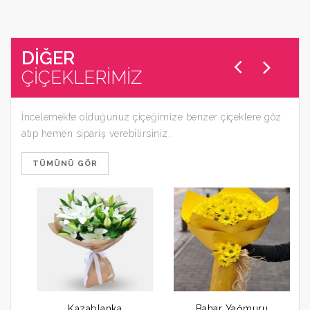
DİĞER
ÇİÇEKLERİMİZ
İncelemekte olduğunuz çiçeğimize benzer çiçeklere göz
atıp hemen sipariş verebilirsiniz.
TÜMÜNÜ GÖR
Kazablanka
Bahar Yağmuru