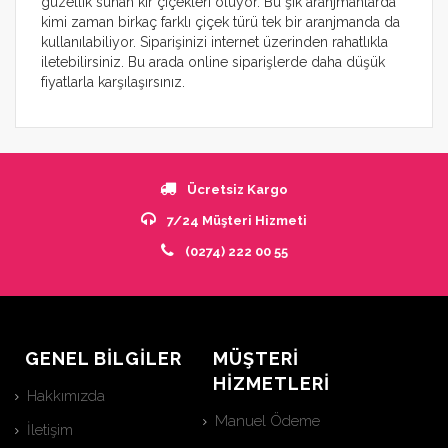
güzellik sunan kır çiçekleri oluyor. Bu şık aranjmanlarda
kimi zaman birkaç farklı çiçek türü tek bir aranjmanda da
kullanılabiliyor. Siparişinizi internet üzerinden rahatlıkla
iletebilirsiniz. Bu arada online siparişlerde daha düşük
fiyatlarla karşılaşırsınız.
Ücretsiz Kargo
7/24 Müşteri Hizmeti
(0274) 222 00 55
GENEL BİLGİLER
MÜŞTERİ
HİZMETLERİ
Hakkımızda
Manuel Ödeme
İletişim