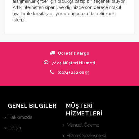
aranjmanlar çiftler için oldukça cazip bir seçenek oluyor.
Artık internetten sipariş verdiğinizde son derece makul
fiyatlar ile karşılaşabiliyor olduğunuzu da belirtmek
isteriz.
Ücretsiz Kargo
7/24 Müşteri Hizmeti
(0274) 222 00 55
GENEL BİLGİLER
MÜŞTERİ
HİZMETLERİ
Hakkımızda
Manuel Ödeme
İletişim
Hizmet Sözleşmesi