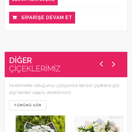
SIPARIŞE DEVAM ET
DİĞER
ÇİÇEKLERİMİZ
İncelemekte olduğunuz çiçeğimize benzer çiçeklere göz
atıp hemen sipariş verebilirsiniz.
TÜMÜNÜ GÖR