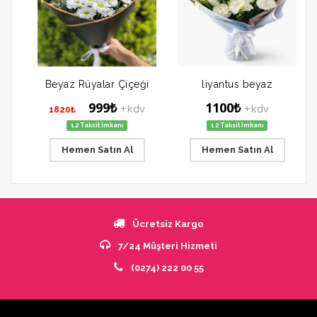
Beyaz Rüyalar Çiçeği
liyantus beyaz
999₺
1100₺
+kdv
+kdv
1820₺
12 Taksit İmkanı
12 Taksit İmkanı
Hemen Satın Al
Hemen Satın Al
Ücretsiz Kargo
7/24 Müşteri Hizmeti
(0274) 222 00 55