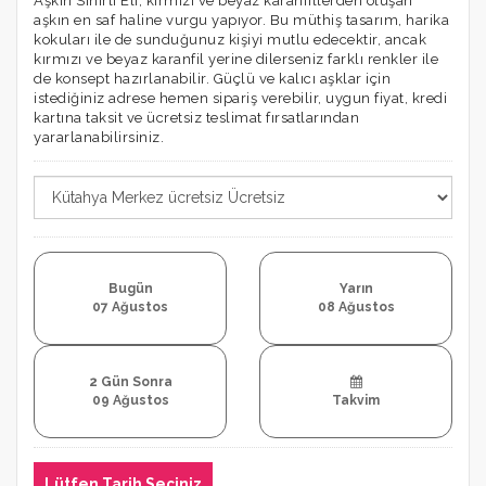
Aşkın Sihirli Eli, kırmızı ve beyaz karanfillerden oluşan
aşkın en saf haline vurgu yapıyor. Bu müthiş tasarım, harika
kokuları ile de sunduğunuz kişiyi mutlu edecektir, ancak
kırmızı ve beyaz karanfil yerine dilerseniz farklı renkler ile
de konsept hazırlanabilir. Güçlü ve kalıcı aşklar için
istediğiniz adrese hemen sipariş verebilir, uygun fiyat, kredi
kartına taksit ve ücretsiz teslimat fırsatlarından
yararlanabilirsiniz.
Bugün
Yarın
07 Ağustos
08 Ağustos
2 Gün Sonra
09 Ağustos
Takvim
Lütfen Tarih Seçiniz